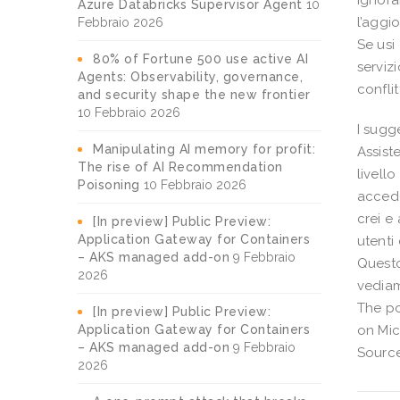
ignora
Azure Databricks Supervisor Agent
10
l’aggi
Febbraio 2026
Se usi
80% of Fortune 500 use active AI
servizi
Agents: Observability, governance,
conflit
and security shape the new frontier
10 Febbraio 2026
I sugge
Manipulating AI memory for profit:
Assist
The rise of AI Recommendation
livell
Poisoning
10 Febbraio 2026
accede
crei e
[In preview] Public Preview:
Application Gateway for Containers
utenti
– AKS managed add-on
9 Febbraio
Questo
2026
vediam
The po
[In preview] Public Preview:
Application Gateway for Containers
on Mic
– AKS managed add-on
9 Febbraio
Source
2026