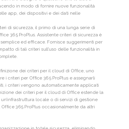
acendo in modo di fornire nuove funzionalità
le app, dei dispositivi e dei dati nelle
eri di sicurezza, il primo di una lunga serie di
fice 365 ProPlus. Assistente criteri di sicurezza è
iù semplice ed efficace. Fornisce suggerimenti per
patto di tali criteri sull’uso delle funzionalità in
complete.
nizione dei criteri per il cloud di Office, uno
e i criteri per Office 365 ProPlus e assegnarli
niti, i criteri vengono automaticamente applicati
nizione dei criteri per il cloud di Office estende la
 un’infrastruttura locale o di servizi di gestione
a Office 365 ProPlus occasionalmente da altri
organizzazione in totale sicurezza, eliminando