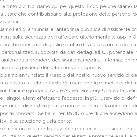
re tutto ciò. Noi siamo qui per questo. Ecco perché stiamo f
 da usare che contribuiscano alla protezione delle persone, del
zzazioni.
siamo lieti di annunciare l’anteprima pubblica di Assistente crit
imenti sulla sicurezza per rafforzare ulteriormente le app in Of
vizio che consente di gestire i criteri di sicurezza in modo p
ri personalizzati, supportati da dati dettagliati sul potenziale im
, aiutandoti a prendere decisioni basandoti su informazioni 
icare la gestione dei criteri nei vari dispositivi
bbiamo annunciato il rilascio del nostro nuovo servizio di defi
nto basato sul cloud facile da usare che ti permette di definir
tenti tramite i gruppi di Azure Active Directory. Una volta defi
i singoli utenti effettuano l’accesso. In più, il servizio di defi
ertura ai dispositivi gestiti e non gestiti senza la necessità di
spositivi moderni. Se hai criteri BYOD o utenti che accedono 
tivi, è la soluzione giusta per te.
e e monitorare le configurazioni dei criteri in tutta sicurezza
 sfruttando questo servizio per aiutarti a proteggere la tua 