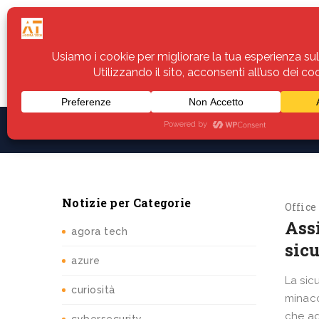
Home
Servizi
Assistenza
Notiz
Notizie per Categorie
Office
Assi
agora tech
sicu
azure
La sic
curiosità
minacc
che ag