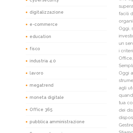
cybersecurity
supera
digitalizzazione
facili
organi
e-commerce
Oggi, 
invest
education
un ser
fisco
i crite
Office
industria 4.0
Semplif
Oggi a
lavoro
strume
megatrend
agli u
quando 
moneta digitale
tua cop
Office 365
dei di
disposi
pubblica amministrazione
Gestir
Stiamo