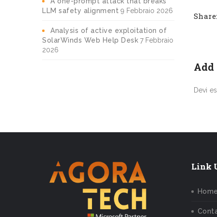
A one-prompt attack that breaks
LLM safety alignment
9 Febbraio 2026
Share
Analysis of active exploitation of
SolarWinds Web Help Desk
7 Febbraio
2026
Add
Devi e
Link U
Hom
Conta