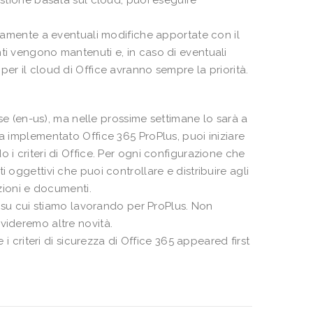
estione basata sul cloud, puoi eseguire
elamente a eventuali modifiche apportate con il
stenti vengono mantenuti e, in caso di eventuali
eri per il cloud di Office avranno sempre la priorità.
ese (en-us), ma nelle prossime settimane lo sarà a
a implementato Office 365 ProPlus, puoi iniziare
 i criteri di Office. Per ogni configurazione che
 oggettivi che puoi controllare e distribuire agli
azioni e documenti.
za su cui stiamo lavorando per ProPlus. Non
videremo altre novità.
 i criteri di sicurezza di Office 365 appeared first