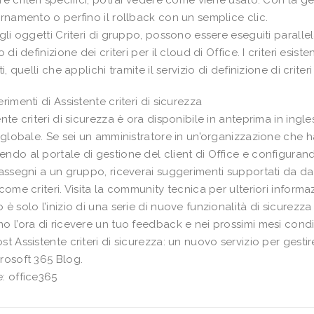
re criteri specifici, potrai vedere come viene usato. Con la g
ornamento o perfino il rollback con un semplice clic.
 gli oggetti Criteri di gruppo, possono essere eseguiti parall
o di definizione dei criteri per il cloud di Office. I criteri esi
ti, quelli che applichi tramite il servizio di definizione di crit
rimenti di Assistente criteri di sicurezza
ente criteri di sicurezza è ora disponibile in anteprima in ingl
o globale. Se sei un amministratore in un’organizzazione che h
ndo al portale di gestione del client di Office e configurando
 assegni a un gruppo, riceverai suggerimenti supportati da dati
 come criteri. Visita la community tecnica per ulteriori inform
 è solo l’inizio di una serie di nuove funzionalità di sicurez
o l’ora di ricevere un tuo feedback e nei prossimi mesi condi
st Assistente criteri di sicurezza: un nuovo servizio per gestire
rosoft 365 Blog.
: office365