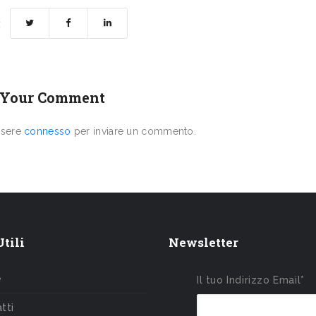
:
 Your Comment
ssere
connesso
per inviare un commento.
tili
Newsletter
e
Il tuo Indirizzo Email*
tti