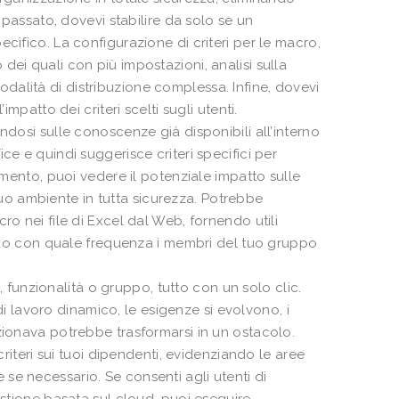
n passato, dovevi stabilire da solo se un
cifico. La configurazione di criteri per le macro,
dei quali con più impostazioni, analisi sulla
alità di distribuzione complessa. Infine, dovevi
mpatto dei criteri scelti sugli utenti.
ndosi sulle conoscenze già disponibili all’interno
ce e quindi suggerisce criteri specifici per
imento, puoi vedere il potenziale impatto sulle
l tuo ambiente in tutta sicurezza. Potrebbe
ro nei file di Excel dal Web, fornendo utili
cando con quale frequenza i membri del tuo gruppo
p, funzionalità o gruppo, tutto con un solo clic.
 di lavoro dinamico, le esigenze si evolvono, i
zionava potrebbe trasformarsi in un ostacolo.
criteri sui tuoi dipendenti, evidenziando le aree
se necessario. Se consenti agli utenti di