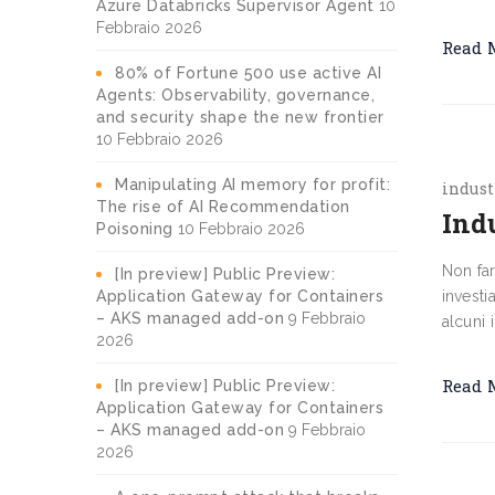
Azure Databricks Supervisor Agent
10
Febbraio 2026
Read 
80% of Fortune 500 use active AI
Agents: Observability, governance,
and security shape the new frontier
10 Febbraio 2026
Manipulating AI memory for profit:
indust
The rise of AI Recommendation
Indu
Poisoning
10 Febbraio 2026
Non far
[In preview] Public Preview:
Application Gateway for Containers
investi
– AKS managed add-on
9 Febbraio
alcuni 
2026
Read 
[In preview] Public Preview:
Application Gateway for Containers
– AKS managed add-on
9 Febbraio
2026