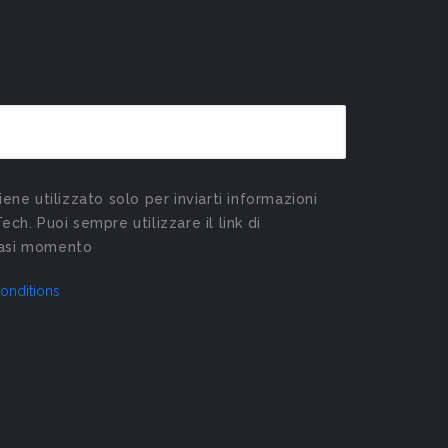
viene utilizzato solo per inviarti informazioni
Tech. Puoi sempre utilizzare il link di
siasi momento
onditions