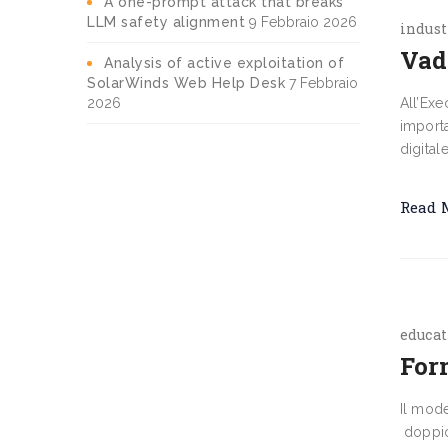
A one-prompt attack that breaks
LLM safety alignment
9 Febbraio 2026
indust
Vad
Analysis of active exploitation of
SolarWinds Web Help Desk
7 Febbraio
2026
All’Exe
importa
digital
Read 
educat
Form
Il mode
doppio.