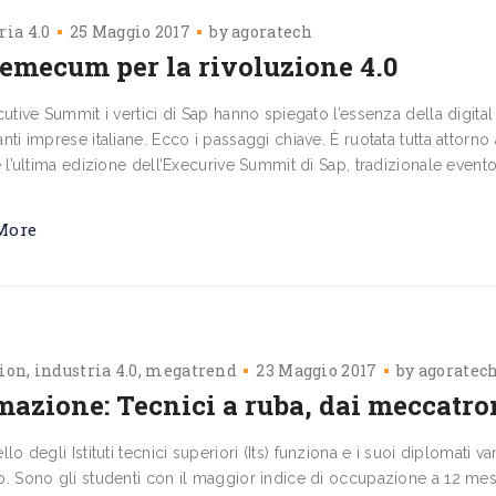
ria 4.0
25 Maggio 2017
by
agoratech
emecum per la rivoluzione 4.0
cutive Summit i vertici di Sap hanno spiegato l’essenza della digita
nti imprese italiane. Ecco i passaggi chiave. È ruotata tutta attorno 
e l’ultima edizione dell’Execurive Sum­mit di Sap, tradizionale event
More
ion
industria 4.0
megatrend
23 Maggio 2017
by
agoratec
azione: Tecnici a ruba, dai meccatron
llo degli Istituti tecnici superiori (Its) funziona e i suoi diplomati 
 Sono gli studenti con il maggior indi­ce di occupazione a 12 mesi 