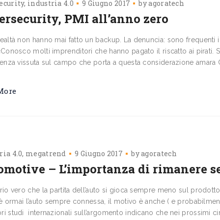
ecurity
industria 4.0
9 Giugno 2017
by
agoratech
ersecurity, PMI all’anno zero
ealtà non hanno mai fatto un backup. La denuncia: sono frequenti i
«Conosco molti imprenditori che hanno pagato il riscatto ai pirati
ienza vissuta sul campo che porta a questa considerazione amara Gi
More
ria 4.0
megatrend
9 Giugno 2017
by
agoratech
omotive – L’importanza di rimanere 
rio vero che la partita dell’auto si gioca sempre meno sul prodotto
i è ormai l’auto sempre connessa, il motivo è anche ( e probabilment
i studi internazionali sull’argomento indicano che nei prossimi cin