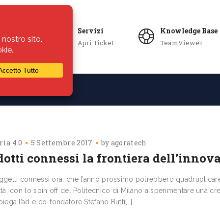
Servizi
Knowledge Base
Apri Ticket
TeamViewer
ie
Azienda
ria 4.0
5 Settembre 2017
by
agoratech
otti connessi la frontiera dell’innov
ggetti connessi ora, che l’anno prossimo potrebbero quadruplicare
ltà, con lo spin off del Politecnico di Milano a sperimentare una cr
piega l’ad e co-fondatore Stefano Butti[…]