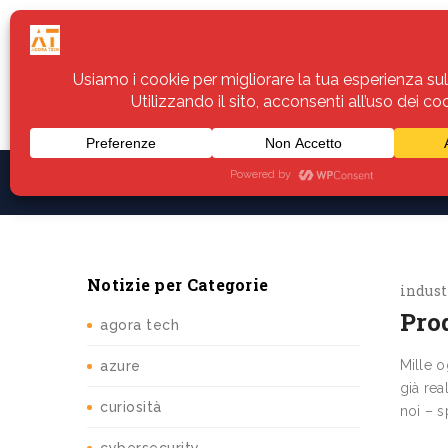
Home
Servizi
Assistenza
Notiz
Notizie per Categorie
indust
Prod
agora tech
Mille o
azure
già rea
curiosità
noi – s