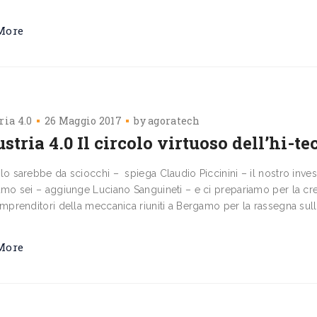
More
ria 4.0
26 Maggio 2017
by
agoratech
stria 4.0 Il circolo virtuoso dell’hi-te
lo sarebbe da sciocchi – spiega Claudio Piccinini – il nostro invest
amo sei – aggiunge Luciano Sanguineti – e ci prepariamo per la cresc
imprenditori della meccanica riuniti a Bergamo per la rassegna sull
More