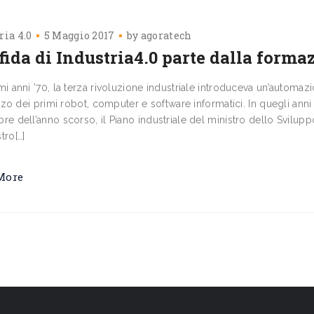
ria 4.0
5 Maggio 2017
by
agoratech
fida di Industria4.0 parte dalla forma
mi anni ’70, la terza rivoluzione industriale introduceva un’automaz
lizzo dei primi robot, computer e software informatici. In quegli anni
re dell’anno scorso, il Piano industriale del ministro dello Svilup
tro[…]
More