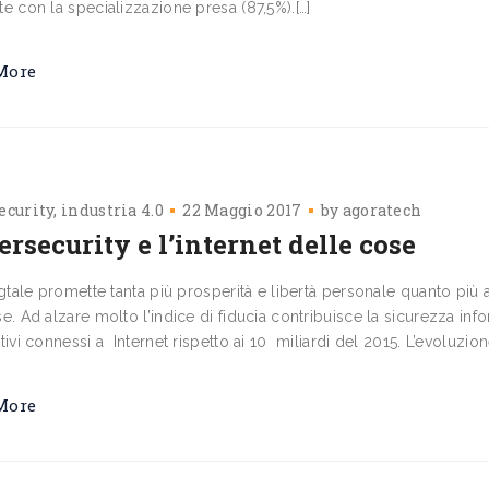
e con la specializzazione presa (87,5%).[…]
More
ecurity
industria 4.0
22 Maggio 2017
by
agoratech
rsecurity e l’internet delle cose
igtale promette tanta più prosperità e libertà personale quanto più al
. Ad alzare molto l’indice di fiducia contribuisce la sicurezza info
tivi connessi a Internet rispetto ai 10 miliardi del 2015. L’evoluzion
More