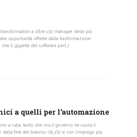
l transformation a oltre 130 manager delle più
alle opportuni­tà offerte dalla trasformazione
o che il gigante del software per[…]
h
ici a quelli per l’automazione
vanno a ruba, tanto che ora il governo ne vuole il
dalla fine del bien­nio (79,1%) e con l’impiego più