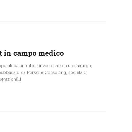
ot in campo medico
operati da un robot, invece che da un chi­rurgo,
 pubblicato da Porsche Consulting, società di
razio­ni[…]