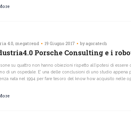
More
ria 4.0
megatrend
19 Giugno 2017
by
agoratech
dustria4.0 Porsche Consulting e i rob
sone su quattro non hanno obiezioni ri­spetto all’ipotesi di essere 
erno di un ospedale. E’ una delle conclusioni di uno stu­dio appena
nza nata nel 1994 per fare tesoro del know ­how acquisito nelle ope
More