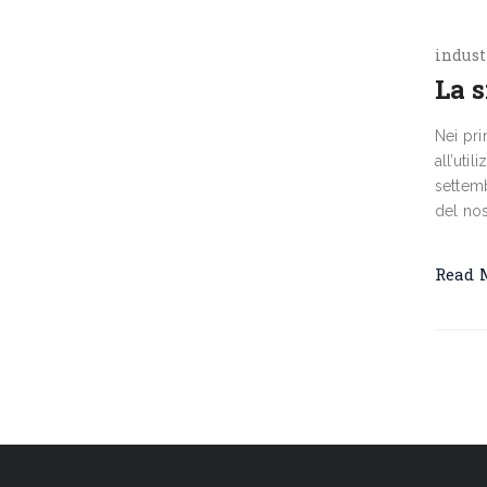
indust
La s
Nei pri
all’uti
settemb
del nos
Read 