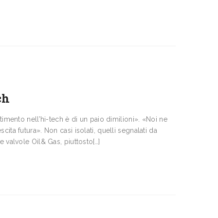
ch
imento nell’hi-tech è di un paio dimilioni». «Noi ne
ita futura». Non casi isolati, quelli segnalati da
e valvole Oil& Gas, piuttosto[…]