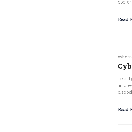
coerent
Read 
cybers
Cybe
L’età d
imprese
disposi
Read 