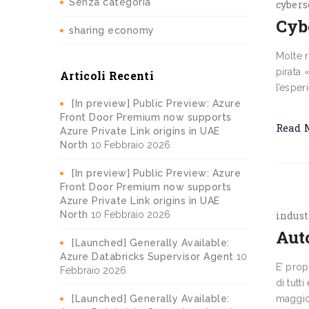
Senza categoria
cybers
Cyb
sharing economy
Molte r
pirata 
Articoli Recenti
l’esper
[In preview] Public Preview: Azure
Front Door Premium now supports
Read 
Azure Private Link origins in UAE
North
10 Febbraio 2026
[In preview] Public Preview: Azure
Front Door Premium now supports
Azure Private Link origins in UAE
North
10 Febbraio 2026
indust
Aut
[Launched] Generally Available:
Azure Databricks Supervisor Agent
10
E’ prop
Febbraio 2026
di tutt
[Launched] Generally Available:
maggior