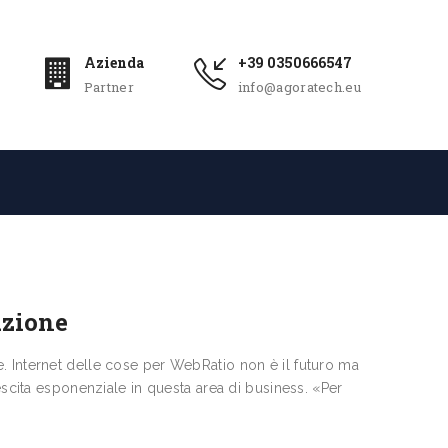
Azienda
+39 0350666547
Partner
info@agoratech.eu
azione
. Internet delle cose per WebRatio non è il futuro ma
escita esponenziale in questa area di business. «Per