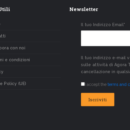
tili
Newsletter
e
Il tuo Indirizzo Email*
tti
bora con noi
Il tuo indirizzo e-mail 
ni e condizioni
sulle attività di Agora 
cy
cancellazione in qual
e Policy (UE)
I accept the
terms and c