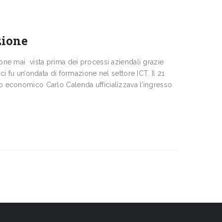
zione
ione mai vista prima dei processi aziendali grazie
 ci fu un’ondata di formazione nel settore ICT. Il 21
po economico Carlo Calenda ufficializzava l’ingresso