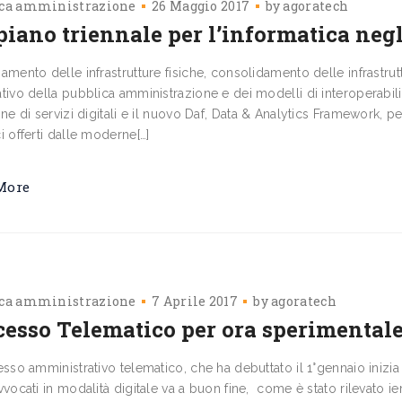
ica amministrazione
26 Maggio 2017
by
agoratech
iano triennale per l’informatica negl
amento delle infrastrutture fisiche, consolidamento delle infrastru
tivo della pubblica amministrazione e dei modelli di interoperabili
one di servizi digitali e il nuovo Daf, Data & Analytics Framework, 
i offerti dalle moderne[…]
More
ica amministrazione
7 Aprile 2017
by
agoratech
cesso Telematico per ora sperimental
esso amministrativo telematico, che ha debuttato il 1°gennaio inizia
vvocati in modalità digitale va a buon fine, come è stato rilevato i