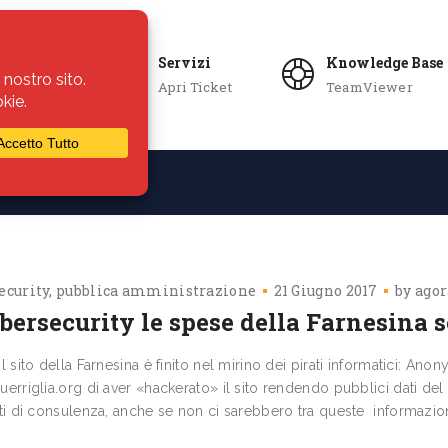
Servizi
Knowledge Base
Apri Ticket
TeamViewer
ie
Azienda
ecurity
pubblica amministrazione
21 Giugno 2017
by
agor
ersecurity le spese della Farnesina s
l sito della Farnesina è finito nel mirino dei pirati informatici: Anon
erriglia.org di aver «hac­kerato» il sito rendendo pubblici dati de
ti di consulenza, anche se non ci sarebbero tra queste informazioni s