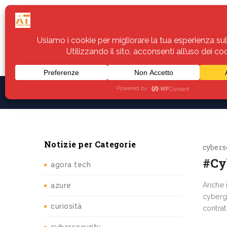
Home
Servizi
Assistenza
Notiz
Notizie per Categorie
cybers
#Cyb
agora tech
Anche i
azure
cybergu
curiosità
contrat