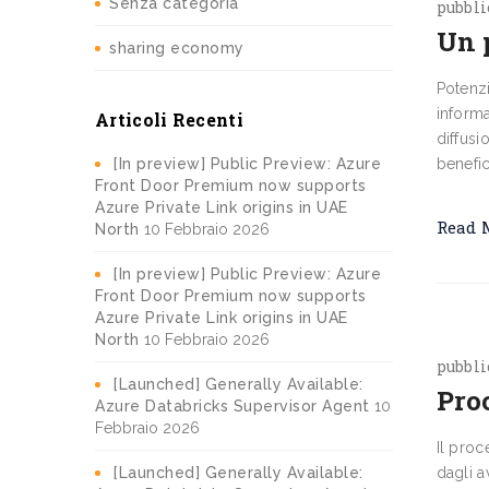
Senza categoria
pubbl
Un p
sharing economy
Potenzi
informa
Articoli Recenti
diffusi
[In preview] Public Preview: Azure
benefic
Front Door Premium now supports
Azure Private Link origins in UAE
Read 
North
10 Febbraio 2026
[In preview] Public Preview: Azure
Front Door Premium now supports
Azure Private Link origins in UAE
North
10 Febbraio 2026
pubbl
[Launched] Generally Available:
Pro
Azure Databricks Supervisor Agent
10
Febbraio 2026
Il proc
[Launched] Generally Available:
dagli a