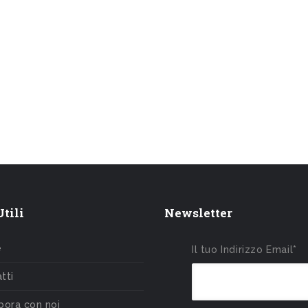
tili
Newsletter
e
Il tuo Indirizzo Email*
tti
bora con noi