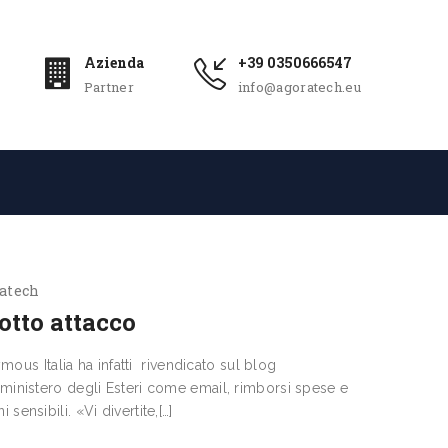
Azienda
+39 0350666547
Partner
info@agoratech.eu
atech
otto attacco
ymous Italia ha infatti rivendicato sul blog
l ministero degli Esteri come email, rimborsi spese e
ensibili. «Vi divertite,[…]