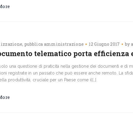
More
lizzazione
pubblica amministrazione
12 Giugno 2017
by
ocumento telematico porta efficienza 
olo una questione di praticità nella ge­stione dei documenti e di m
oni registra­te in un passato che può essere anche remoto. La sfi­d
lla produttività, cruciale per un Paese co­me il[…]
More