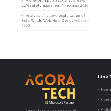
A one-prompt attack that breaks
LLM safety alignment
9 Febbraio 2026
Analysis of active exploitation of
SolarWinds Web Help Desk
7 Febbraio
2026
Link U
Hom
Conta
Colla