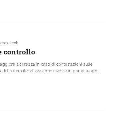
agoratech
e controllo
aggiore sicurez­za in caso di contestazioni sulle
a della dematerializzazione investe in primo luogo il