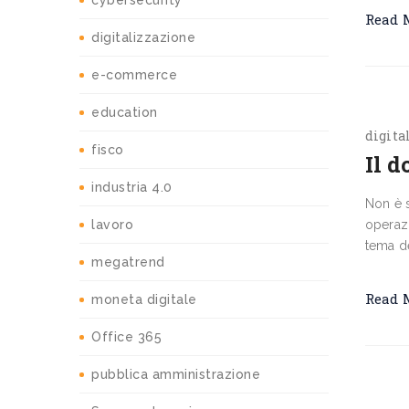
cybersecurity
Read 
digitalizzazione
e-commerce
education
digita
fisco
Il d
industria 4.0
Non è s
lavoro
operazi
tema de
megatrend
Read 
moneta digitale
Office 365
pubblica amministrazione