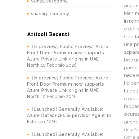
Senza categoria
ancora
Man ma
sharing economy
in rem
e del 
Articoli Recenti
Con la
una pr
[In preview] Public Preview: Azure
separa
Front Door Premium now supports
Azure Private Link origins in UAE
bisogn
North
10 Febbraio 2026
passo 
necess
[In preview] Public Preview: Azure
I dipe
Front Door Premium now supports
Azure Private Link origins in UAE
la col
North
10 Febbraio 2026
e dei 
l’acces
[Launched] Generally Available:
sicure
Azure Databricks Supervisor Agent
10
Febbraio 2026
anche 
di un’o
[Launched] Generally Available:
Oltre 