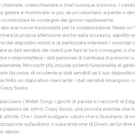
e chiamate, videochiamate o chat ovunque si trovino. I cambia
 da gestire e monitorare; in più, se un volontario si perde o d
o ricontrollare le consegne del giorno rapidamente.
 alle sue nuove funzionalità per la collaborazione, Meals o
trare la propria attenzione anche sulla sicurezza, aspetto e
ne dei dispositivi mobili è di particolare interesse. I volon
re ai dati sensibili dei clienti per fare le loro consegne, il c
be compromettere i dati personali di centinaia di persone vul
atamente, Microsoft 365 include potenti funzionalità di gestione
ere l’accesso di un utente ai dati sensibili se il suo disposit
ia finito un dispositivo mancante: i dati sensibili rimangono 
 Crazy Socks
 piacciano i Welsh Corgi, i giochi di parole o i racconti di Edga
ue passioni da John’s Crazy Socks, una piccola azienda che ha
i attività. Che i clienti scelgano calzini che si illuminano di
ilizzazione sull’autismo o sulla sindrome di Down, se l’ordine 
no stesso.