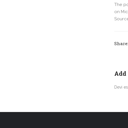
The po
on Mic
Source
Share
Add
Devi e