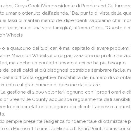
azioni, Cerys Cook (Vicepresidente di People and Culture pr
tto umano ottenuto dall’azienda. “Dal punto di vista della qua
a ai tassi di mantenimento dei dipendenti, sappiamo che i nos
ce team, ma di una vera famiglia”, afferma Cook. “Questo è m
 on Wheels
e o a qualcuno dei tuoi cari è mai capitato di avere problemi
dante. Meals on Wheels è un’organizzazione no profit che vuo
tari, ma anche un contatto umano a chi ne ha più bisogno.
e dei pasti caldi ai più bisognosi potrebbe sembrare facile, m
 delle difficoltà oggettive: l’instabilità del numero di volontar
mento e il gran numero di persone da aiutare.
alla gestione di 2.000 volontari, ognuno con i propri orari e dis
 of Greenville County acquisisce regolarmente dati sensibili 
nto dei benefattori e diagnosi dei clienti. L’accesso a questi 
ta.
o sempre presente l’esigenza fondamentale di ottimizzare p
to sia Microsoft Teams sia Microsoft SharePoint. Teams conse