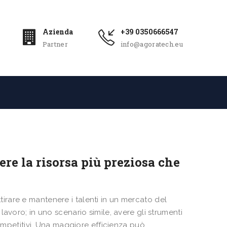
Azienda
+39 0350666547
Partner
info@agoratech.eu
re la risorsa più preziosa che
attirare e mantenere i talenti in un mercato del
avoro; in uno scenario simile, avere gli strumenti
competitivi. Una maggiore efficienza può