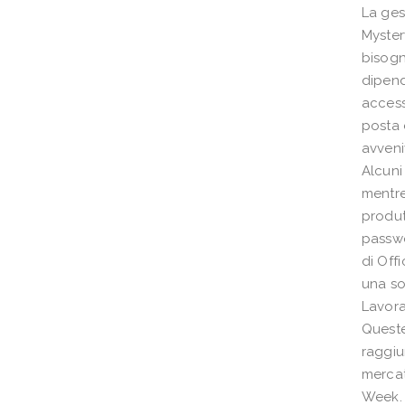
La ges
Myster
bisogn
dipend
access
posta 
avveni
Alcuni
mentre
produt
passwo
di Off
una so
Lavor
Queste
raggiu
mercat
Week.