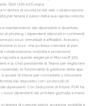
da, Stati Uniti ed Europa.
in termini di sicurezza dei dati, collaborazione
 365 per tenere il passo della sua rapida crescita
ne e mantenimento dei dipendenti è diventato
i di phishing. I dipendenti dislocati in continenti
e più sicuri, immediati e affidabili. Avevano
nzione in loco, che potesse crescere di pari
 di collaborazione, mobilità e protezione
a risposta a queste esigenze in Microsoft 365.
enti e la chat persistente di Teams per migliorare
li aziendali, le funzionalità di gestione delle app
PUR si avvale di Intune per concedere o rimuovere
formità dei dispositivi con i protocolli di
e dei dipendenti. Con l’adozione di Intune, PUR ha
r i nuovi dipendenti da un’intera giornata a meno
n termini di comunicazioni, sicurezza, mobilità e