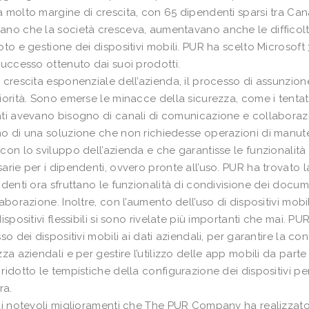
 molto margine di crescita, con 65 dipendenti sparsi tra Cana
no che la società cresceva, aumentavano anche le difficoltà 
oto e gestione dei dispositivi mobili. PUR ha scelto Microsoft
successo ottenuto dai suoi prodotti.
 crescita esponenziale dell’azienda, il processo di assunzio
iorità. Sono emerse le minacce della sicurezza, come i tentativ
ti avevano bisogno di canali di comunicazione e collaborazion
o di una soluzione che non richiedesse operazioni di manute
con lo sviluppo dell’azienda e che garantisse le funzionalità
arie per i dipendenti, ovvero pronte all’uso. PUR ha trovato l
ndenti ora sfruttano le funzionalità di condivisione dei docum
laborazione. Inoltre, con l’aumento dell’uso di dispositivi mobi
dispositivi flessibili si sono rivelate più importanti che mai. 
so dei dispositivi mobili ai dati aziendali, per garantire la con
zza aziendali e per gestire l’utilizzo delle app mobili da part
ridotto le tempistiche della configurazione dei dispositivi pe
ra.
ai notevoli miglioramenti che The PUR Company ha realizzato i