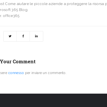
st Come aiutare le piccole aziende a proteggere la risorsa pi
rosoft 365 Blog.
: office365
:
 Your Comment
ssere
connesso
per inviare un commento.