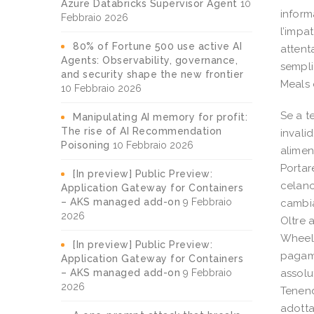
Azure Databricks Supervisor Agent
10
inform
Febbraio 2026
l’impa
80% of Fortune 500 use active AI
attent
Agents: Observability, governance,
sempli
and security shape the new frontier
Meals
10 Febbraio 2026
Se a t
Manipulating AI memory for profit:
The rise of AI Recommendation
invali
Poisoning
10 Febbraio 2026
alimen
Portar
[In preview] Public Preview:
celano
Application Gateway for Containers
– AKS managed add-on
9 Febbraio
cambia
2026
Oltre 
Wheels
[In preview] Public Preview:
pagame
Application Gateway for Containers
– AKS managed add-on
9 Febbraio
assolu
2026
Tenend
adotta