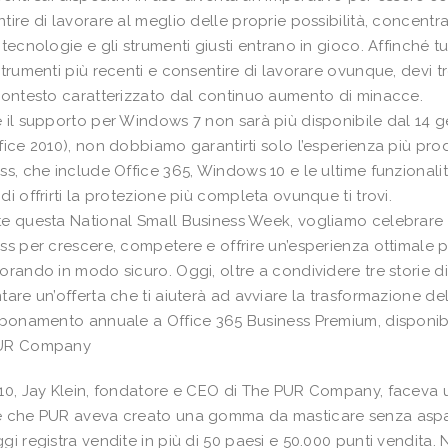
tire di lavorare al meglio delle proprie possibilità, concentra
 tecnologie e gli strumenti giusti entrano in gioco. Affinché t
strumenti più recenti e consentire di lavorare ovunque, devi t
contesto caratterizzato dal continuo aumento di minacce.
 il supporto per Windows 7 non sarà più disponibile dal 14
fice 2010), non dobbiamo garantirti solo l’esperienza più pro
ss, che include Office 365, Windows 10 e le ultime funzionalit
di offrirti la protezione più completa ovunque ti trovi.
e questa National Small Business Week, vogliamo celebrare 
ss per crescere, competere e offrire un’esperienza ottimale per 
orando in modo sicuro. Oggi, oltre a condividere tre storie di 
tare un’offerta che ti aiuterà ad avviare la trasformazione d
bbonamento annuale a Office 365 Business Premium, disponibile 
UR Company
10, Jay Klein, fondatore e CEO di The PUR Company, faceva un
e che PUR aveva creato una gomma da masticare senza aspa
gi registra vendite in più di 50 paesi e 50.000 punti vendita