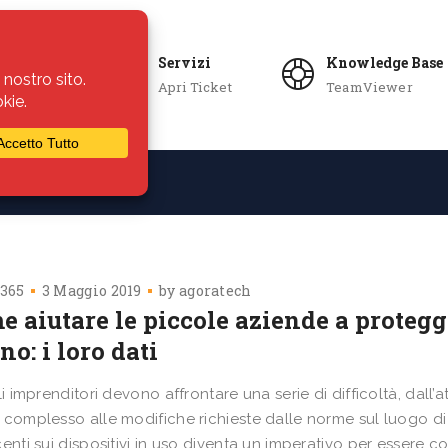
Servizi
Knowledge Base
Apri Ticket
TeamViewer
ie
Azienda
 365
3 Maggio 2019
by
agoratech
 aiutare le piccole aziende a protegge
o: i loro dati
gli imprenditori devono affrontare una serie di difficoltà, dall’
 complesso alle modifiche richieste dalle norme sul luogo di l
centi sui dispositivi in uso diventa un imperativo per essere 