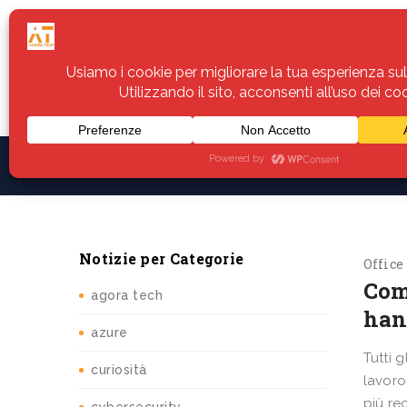
Home
Servizi
Assistenza
Notiz
Notizie per Categorie
Office
Come
agora tech
hann
azure
Tutti 
curiosità
lavoro
più re