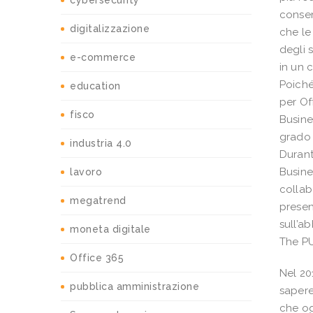
cybersecurity
consen
digitalizzazione
che le
degli 
e-commerce
in un 
Poiché
education
per Of
fisco
Busine
grado 
industria 4.0
Durant
Busine
lavoro
collab
megatrend
presen
sull’a
moneta digitale
The P
Office 365
Nel 20
pubblica amministrazione
saper
che og