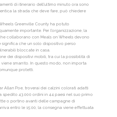
menti di itinerario dell’ultimo minuto ora sono
imentica la strada che deve fare, può chiedere
n Wheels Greenville County ha potuto
quamente importante. Per l’organizzazione, la
tari che collaborano con Meals on Wheels devono
he significa che un solo dispositivo perso
nerabili bloccate in casa.
 dei dispositivi mobili, tra cui la possibilità di
ivo viene smarrito. In questo modo, non importa
comunque protetti.
r Allan Poe, troverai dei calzini colorati adatti
 spedito 43.000 ordini in 44 paesi nel suo primo
 notte o portino avanti delle campagne di
arriva entro le 15:00, la consegna viene effettuata