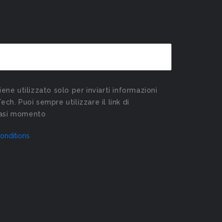
viene utilizzato solo per inviarti informazioni
Tech. Puoi sempre utilizzare il link di
siasi momento
onditions