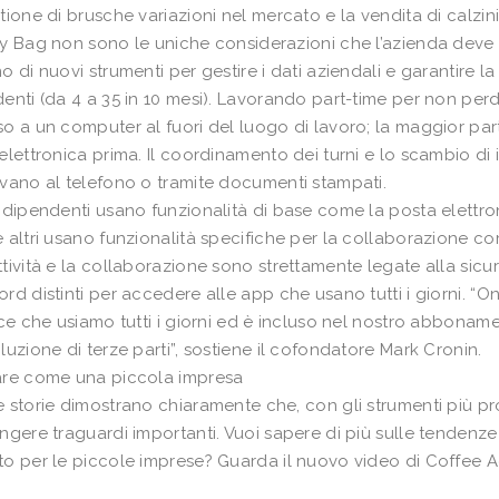
tione di brusche variazioni nel mercato e la vendita di calz
y Bag non sono le uniche considerazioni che l’azienda deve 
o di nuovi strumenti per gestire i dati aziendali e garantire 
enti (da 4 a 35 in 10 mesi). Lavorando part-time per non perd
o a un computer al fuori del luogo di lavoro; la maggior part
elettronica prima. Il coordinamento dei turni e lo scambio di i
vano al telefono o tramite documenti stampati.
 dipendenti usano funzionalità di base come la posta elettronic
 altri usano funzionalità specifiche per la collaborazione co
tività e la collaborazione sono strettamente legate alla sic
rd distinti per accedere alle app che usano tutti i giorni. 
ice che usiamo tutti i giorni ed è incluso nel nostro abboname
luzione di terze parti”, sostiene il cofondatore Mark Cronin.
are come una piccola impresa
 storie dimostrano chiaramente che, con gli strumenti più prod
ngere traguardi importanti. Vuoi sapere di più sulle tendenze e
o per le piccole imprese? Guarda il nuovo video di Coffee A