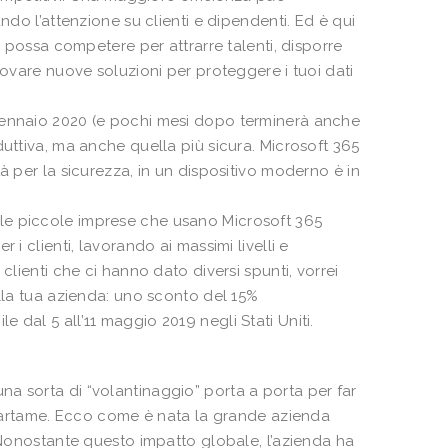
ndo l’attenzione su clienti e dipendenti. Ed è qui
u possa competere per attrarre talenti, disporre
rovare nuove soluzioni per proteggere i tuoi dati
 gennaio 2020 (e pochi mesi dopo terminerà anche
duttiva, ma anche quella più sicura. Microsoft 365
à per la sicurezza, in un dispositivo moderno è in
le piccole imprese che usano Microsoft 365
i clienti, lavorando ai massimi livelli e
clienti che ci hanno dato diversi spunti, vorrei
ella tua azienda: uno sconto del 15%
dal 5 all’11 maggio 2019 negli Stati Uniti.
a sorta di “volantinaggio” porta a porta per far
rtame. Ecco come è nata la grande azienda
. Nonostante questo impatto globale, l’azienda ha