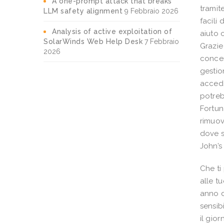
A one-prompt attack that breaks
tramit
LLM safety alignment
9 Febbraio 2026
facili
Analysis of active exploitation of
aiuto 
SolarWinds Web Help Desk
7 Febbraio
Grazie
2026
concen
gestio
accede
potreb
Fortun
rimuov
dove s
John’s
Che ti
alle t
anno d
sensib
il gior