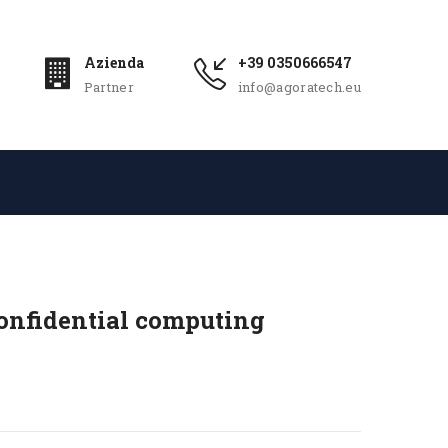
Azienda
+39 0350666547
Partner
info@agoratech.eu
onfidential computing