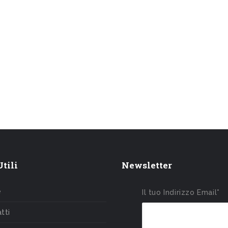
tili
Newsletter
e
Il tuo Indirizzo Email*
tti