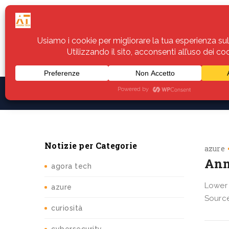
Home
Servizi
Assistenza
Notiz
Notizie per Categorie
azure
Ann
agora tech
Lower 
azure
Source
curiosità