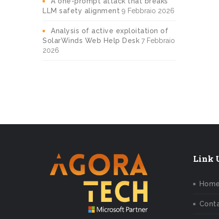
A one-prompt attack that breaks
LLM safety alignment
9 Febbraio 2026
Analysis of active exploitation of
SolarWinds Web Help Desk
7 Febbraio
2026
Link U
Hom
Conta