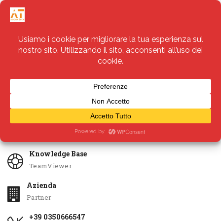
Servizi
Apri Ticket
Knowledge Base
TeamViewer
Azienda
Partner
+39 0350666547