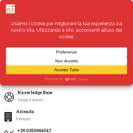
Servizi
Apri Ticket
Knowledge Base
TeamViewer
Azienda
Partner
+39 0350666547