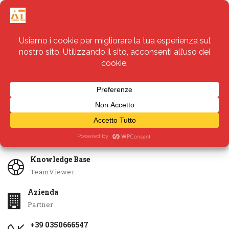
Servizi
Apri Ticket
Knowledge Base
TeamViewer
Azienda
Partner
+39 0350666547