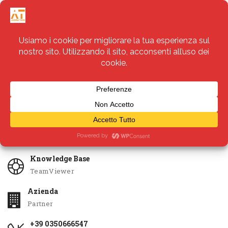
Servizi
Apri Ticket
Knowledge Base
TeamViewer
Azienda
Partner
+39 0350666547