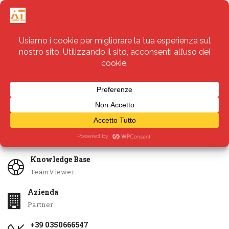
Servizi
Apri Ticket
Knowledge Base
TeamViewer
Azienda
Partner
+39 0350666547