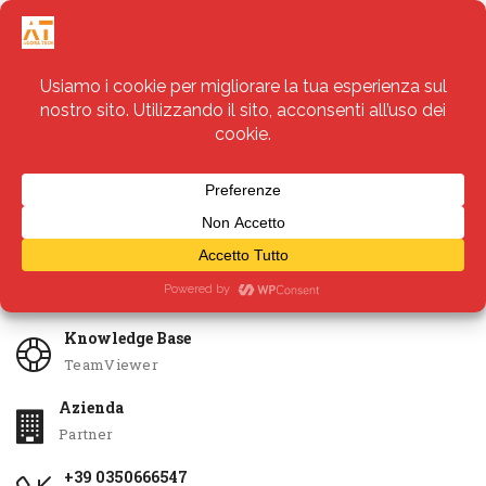
Servizi
Apri Ticket
Knowledge Base
TeamViewer
Azienda
Partner
+39 0350666547