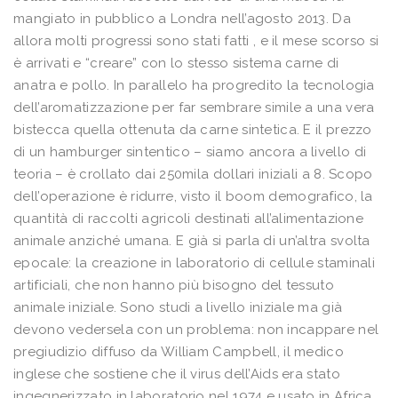
mangiato in pubblico a Londra nell’agosto 2013. Da
allora molti progressi sono stati fatti , e il mese scorso si
è arrivati e “creare” con lo stesso sistema carne di
anatra e pollo. In parallelo ha progredito la tecnologia
dell’aromatizzazione per far sembrare simile a una vera
bistecca quella ottenuta da carne sintetica. E il prezzo
di un hamburger sintentico – siamo ancora a livello di
teoria – è crollato dai 250mila dollari iniziali a 8. Scopo
dell’operazione è ridurre, visto il boom demografico, la
quantità di raccolti agricoli destinati all’alimentazione
animale anziché umana. E già si parla di un’altra svolta
epocale: la creazione in laboratorio di cellule staminali
artificiali, che non hanno più bisogno del tessuto
animale iniziale. Sono studi a livello iniziale ma già
devono vedersela con un problema: non incappare nel
pregiudizio diffuso da William Campbell, il medico
inglese che sostiene che il virus dell’Aids era stato
ingegnerizzato in laboratorio nel 1974 e usato in Africa