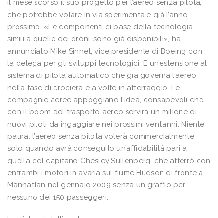
il mese scorso il suo progetto per l’aereo senza pilota,
che potrebbe volare in via sperimentale già l’anno
prossimo. «Le componenti di base della tecnologia,
simili a quelle dei droni, sono già disponibili», ha
annunciato Mike Sinnet, vice presidente di Boeing con
la delega per gli sviluppi tecnologici. È un’estensione al
sistema di pilota automatico che già governa l’aereo
nella fase di crociera e a volte in atterraggio. Le
compagnie aeree appoggiano l’idea, consapevoli che
con il boom del trasporto aereo servirà un milione di
nuovi piloti da ingaggiare nei prossimi vent’anni. Niente
paura: l’aereo senza pilota volerà commercialmente
solo quando avrà conseguito un’affidabilità pari a
quella del capitano Chesley Sullenberg, che atterrò con
entrambi i motori in avaria sul fiume Hudson di fronte a
Manhattan nel gennaio 2009 senza un graffio per
nessuno dei 150 passeggeri.