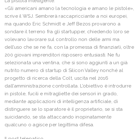
La pistola intelligente.
«Gli americani amano la tecnologia e amano le pistole»,
scrive il WSJ. Sembrerà raccapricciante a noi europei,
ma quando Eric Schmidt e Jeff Bezos provarono a
sondare il terreno fra gli startupper, chiedendo loro se
volevano lavorare sul controllo non delle armi ma
dell’uso che se ne fa, con la promessa di finanziarli, oltre
200 giovani imprenditori risposero entusiasti. Ne fu
selezionata una ventina, che si sono aggiunti a un già
nutrito numero di startup di Silicon Valley nonché al
progetto di ricerca della Colt, uscita nel 2016
dall’amministrazione controllata. L’obiettivo è introdurre
in pistole, fucili e mitragliette dei sensori in grado,
mediante applicazioni di intelligenza artificiale, di
distinguere se lo sparatore è il proprietario, se si sta
suicidando, se sta attaccando inopinatamente
qualcuno o agisce per legittima difesa.
Il post telepatico.