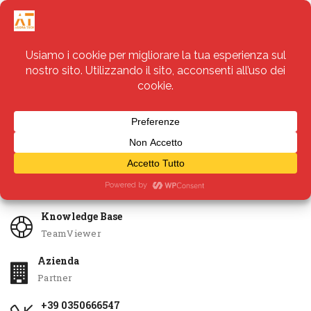
Servizi
Apri Ticket
Knowledge Base
TeamViewer
Azienda
Partner
+39 0350666547