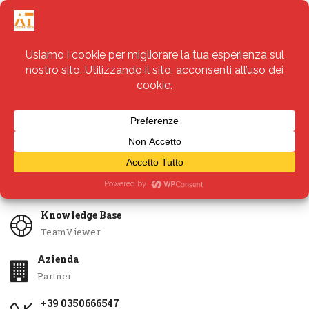
Servizi
Apri Ticket
Knowledge Base
TeamViewer
Azienda
Partner
+39 0350666547