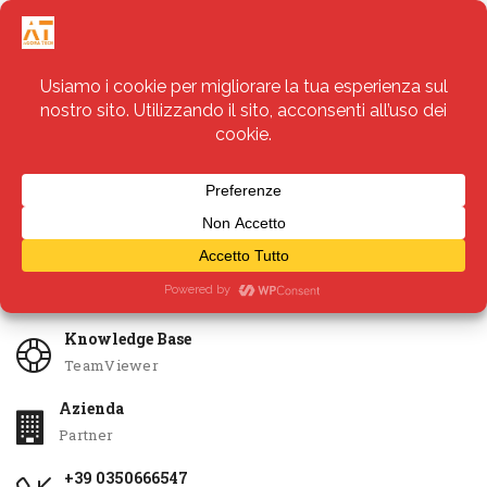
Servizi
Apri Ticket
Knowledge Base
TeamViewer
Azienda
Partner
+39 0350666547