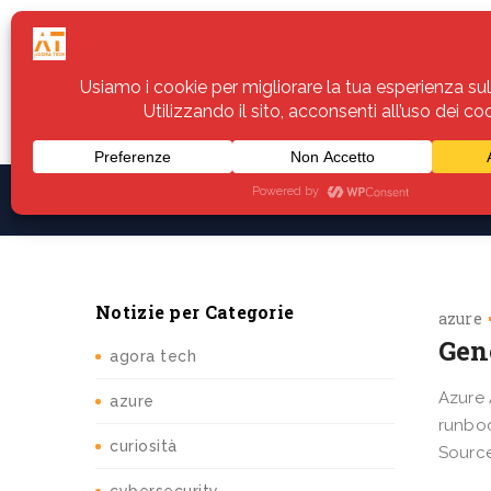
Home
Servizi
Assistenza
Notiz
Notizie per Categorie
azure
Gen
agora tech
Azure 
azure
runboo
curiosità
Source