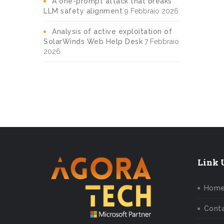
A one-prompt attack that breaks
LLM safety alignment
9 Febbraio 2026
Analysis of active exploitation of
SolarWinds Web Help Desk
7 Febbraio
2026
Link U
Hom
Conta