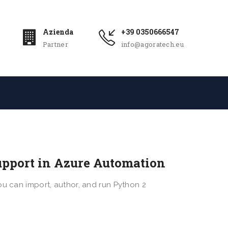
Azienda
+39 0350666547
Partner
info@agoratech.eu
support in Azure Automation
ou can import, author, and run Python 2