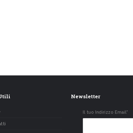
tili
Newsletter
e
Il tuo Indirizzo Email*
tti