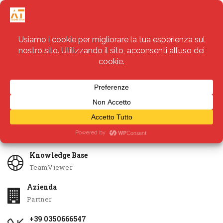
Servizi
Apri Ticket
Knowledge Base
TeamViewer
Azienda
Partner
+39 0350666547