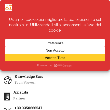
Servizi
Apri Ticket
Knowledge Base
TeamViewer
Azienda
Partner
+39 0350666547