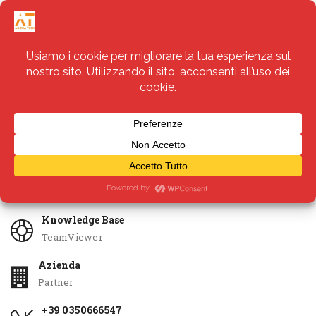
Servizi
Apri Ticket
Knowledge Base
TeamViewer
Azienda
Partner
+39 0350666547