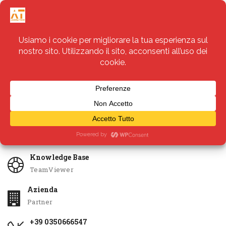
Servizi
Apri Ticket
Knowledge Base
TeamViewer
Azienda
Partner
+39 0350666547