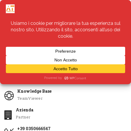
Servizi
Apri Ticket
Knowledge Base
TeamViewer
Azienda
Partner
+39 0350666547