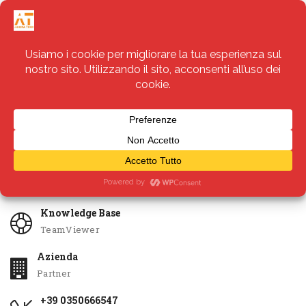
Servizi
Apri Ticket
Knowledge Base
TeamViewer
Azienda
Partner
+39 0350666547