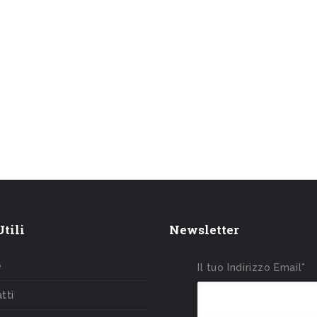
tili
Newsletter
e
Il tuo Indirizzo Email*
tti