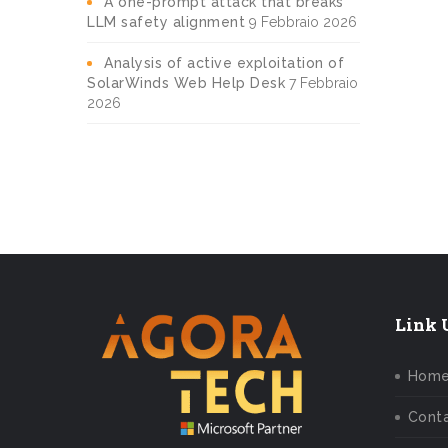
A one-prompt attack that breaks
LLM safety alignment
9 Febbraio 2026
Analysis of active exploitation of
SolarWinds Web Help Desk
7 Febbraio
2026
Link U
Hom
Conta