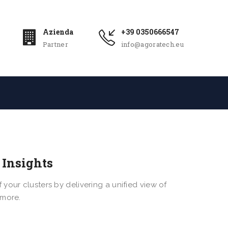
Azienda
+39 0350666547
Partner
info@agoratech.eu
 Insights
your clusters by delivering a unified view of
 more.