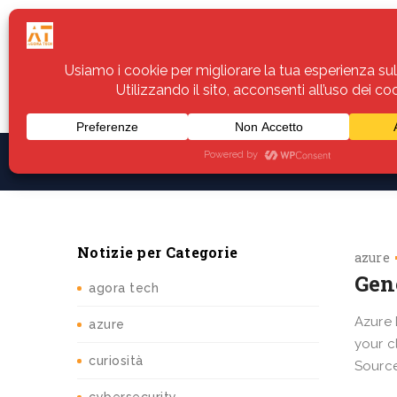
Home
Servizi
Assistenza
Notiz
Notizie per Categorie
azure
Gene
agora tech
Azure 
azure
your c
curiosità
Source