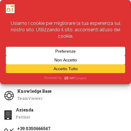
Servizi
Apri Ticket
Knowledge Base
TeamViewer
Azienda
Partner
+39 0350666547