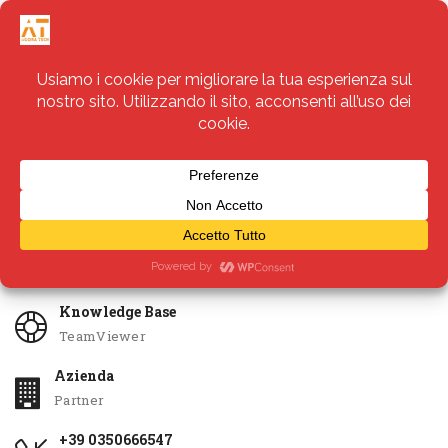
Servizi
Apri Ticket
Knowledge Base
TeamViewer
Azienda
Partner
+39 0350666547