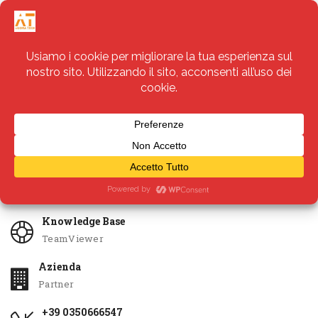
Servizi
Apri Ticket
Knowledge Base
TeamViewer
Azienda
Partner
+39 0350666547