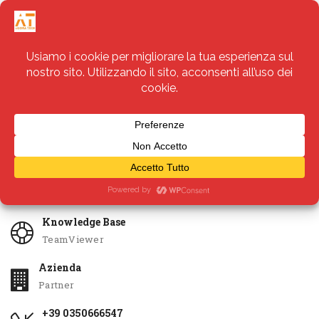
Servizi
Apri Ticket
Knowledge Base
TeamViewer
Azienda
Partner
+39 0350666547