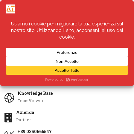
Servizi
Apri Ticket
Knowledge Base
TeamViewer
Azienda
Partner
+39 0350666547