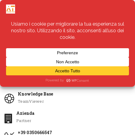
Servizi
Apri Ticket
Knowledge Base
TeamViewer
Azienda
Partner
+39 0350666547