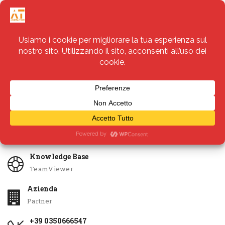
Servizi
Apri Ticket
Knowledge Base
TeamViewer
Azienda
Partner
+39 0350666547