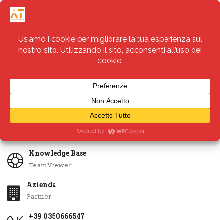
Servizi
Apri Ticket
Knowledge Base
TeamViewer
Azienda
Partner
+39 0350666547