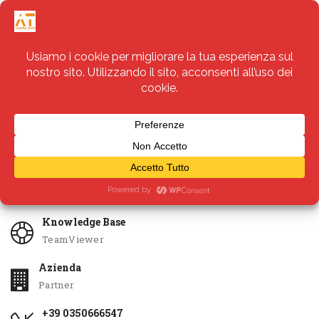
Servizi
Apri Ticket
Knowledge Base
TeamViewer
Azienda
Partner
+39 0350666547