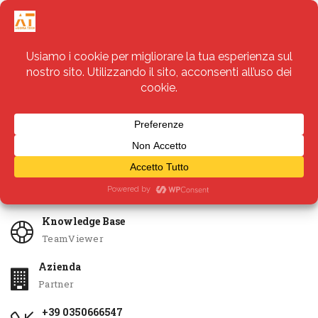
Servizi
Apri Ticket
Knowledge Base
TeamViewer
Azienda
Partner
+39 0350666547