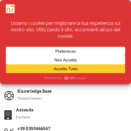
Servizi
Apri Ticket
Knowledge Base
TeamViewer
Azienda
Partner
+39 0350666547