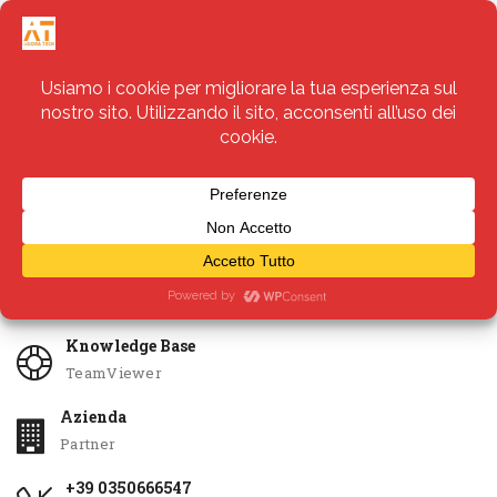
Servizi
Apri Ticket
Knowledge Base
TeamViewer
Azienda
Partner
+39 0350666547