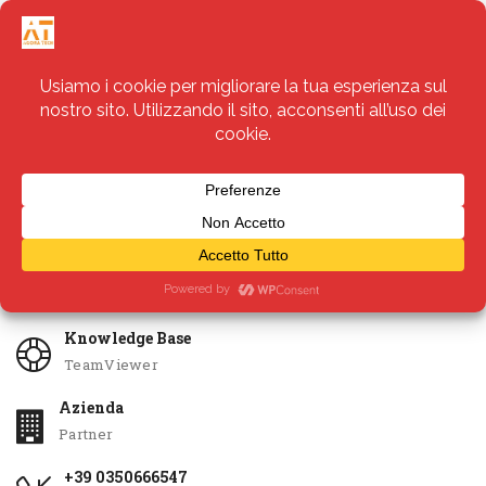
Servizi
Apri Ticket
Knowledge Base
TeamViewer
Azienda
Partner
+39 0350666547