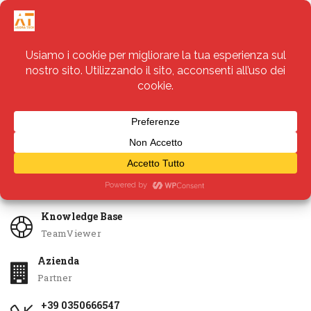
Servizi
Apri Ticket
Knowledge Base
TeamViewer
Azienda
Partner
+39 0350666547