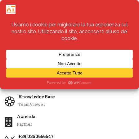
Servizi
Apri Ticket
Knowledge Base
TeamViewer
Azienda
Partner
+39 0350666547