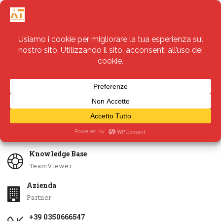
Servizi
Apri Ticket
Knowledge Base
TeamViewer
Azienda
Partner
+39 0350666547