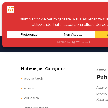
Home
Servizi
Assistenza
Notiz
Notizie per Categorie
azure
Publ
agora tech
Azure 
azure
previe
curiosità
Source