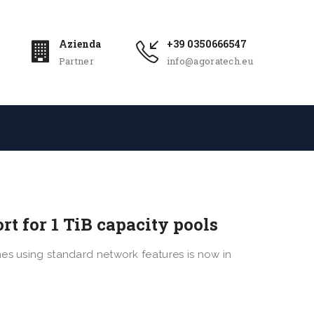
Azienda
+39 0350666547
Partner
info@agoratech.eu
t for 1 TiB capacity pools
es using standard network features is now in