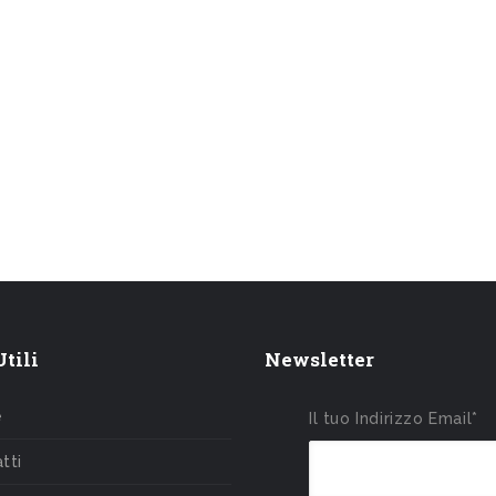
tili
Newsletter
e
Il tuo Indirizzo Email*
tti