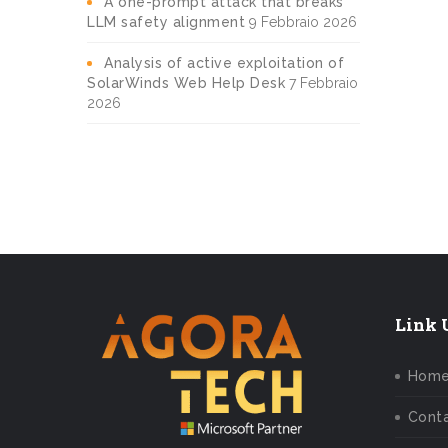
A one-prompt attack that breaks
LLM safety alignment
9 Febbraio 2026
Analysis of active exploitation of
SolarWinds Web Help Desk
7 Febbraio
2026
Link U
Hom
Conta