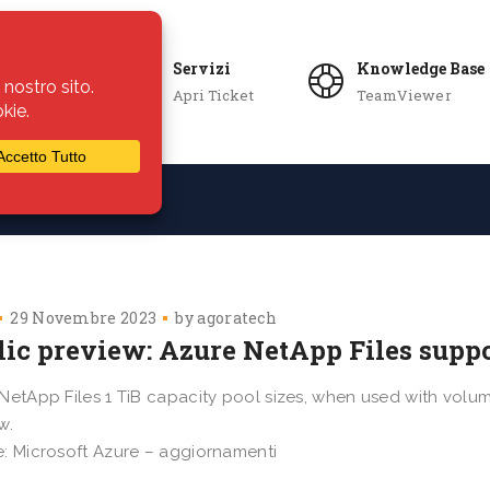
Servizi
Knowledge Base
Apri Ticket
TeamViewer
ie
Azienda
29 Novembre 2023
by
agoratech
ic preview: Azure NetApp Files suppor
NetApp Files 1 TiB capacity pool sizes, when used with volum
w.
: Microsoft Azure – aggiornamenti