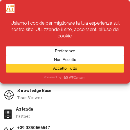
Servizi
Apri Ticket
Knowledge Base
TeamViewer
Azienda
Partner
+39 0350666547