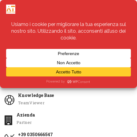
Servizi
Apri Ticket
Knowledge Base
TeamViewer
Azienda
Partner
+39 0350666547