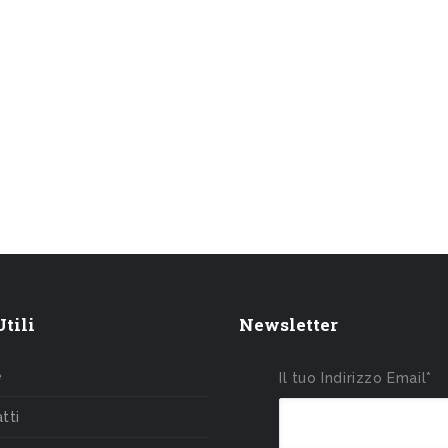
tili
Newsletter
e
Il tuo Indirizzo Email*
tti