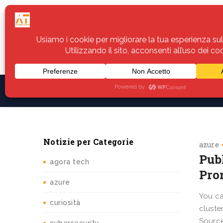
Home
Servizi
Assistenza
Notiz
Notizie per Categorie
azure
Pub
agora tech
Pro
azure
You ca
curiosità
cluste
Source