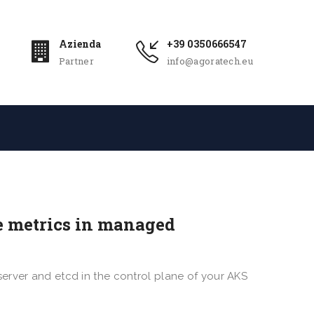
Azienda
+39 0350666547
Partner
info@agoratech.eu
ne metrics in managed
erver and etcd in the control plane of your AKS