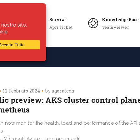
Servizi
Knowledge Base
Apri Ticket
TeamViewer
ie
Azienda
12 Febbraio 2024
by
agoratech
lic preview: AKS cluster control pla
metheus
n now monitor the health, load and performance of the API s
rs
: Microsoft Azure – aggiornamenti