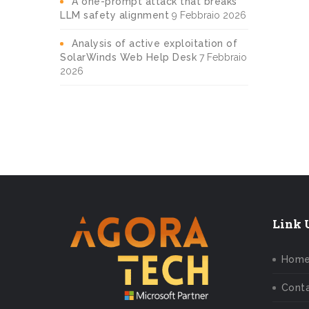
A one-prompt attack that breaks
LLM safety alignment
9 Febbraio 2026
Analysis of active exploitation of
SolarWinds Web Help Desk
7 Febbraio
2026
Link U
Hom
Conta