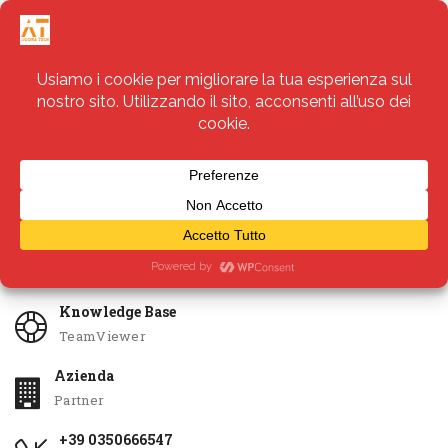
Servizi
Apri Ticket
Knowledge Base
TeamViewer
Azienda
Partner
+39 0350666547