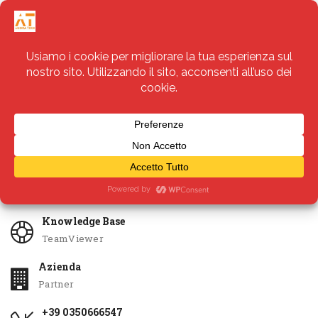
Servizi
Apri Ticket
Knowledge Base
TeamViewer
Azienda
Partner
+39 0350666547