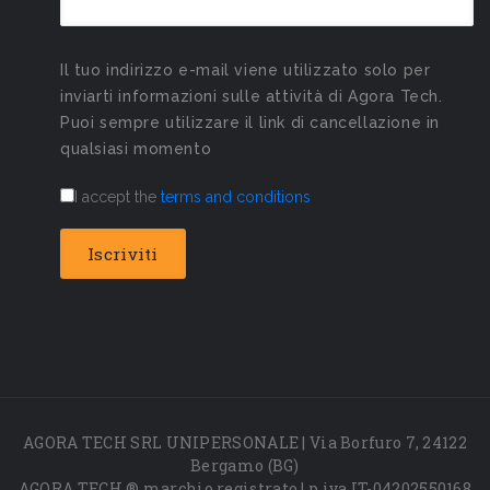
Il tuo indirizzo e-mail viene utilizzato solo per
inviarti informazioni sulle attività di Agora Tech.
Puoi sempre utilizzare il link di cancellazione in
qualsiasi momento
I accept the
terms and conditions
AGORA TECH SRL UNIPERSONALE | Via Borfuro 7, 24122
Bergamo (BG)
AGORA TECH ® marchio registrato | p.iva IT-04202550168