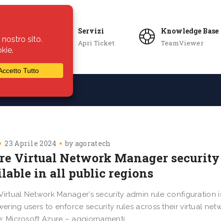
Servizi
Knowledge Base
Apri Ticket
TeamViewer
ie
Azienda
23 Aprile 2024
by
agoratech
re Virtual Network Manager security
lable in all public regions
Virtual Network Manager’s security admin rule configuration is
ring users to enforce security rules across their virtual netw
: Microsoft Azure – aggiornamenti