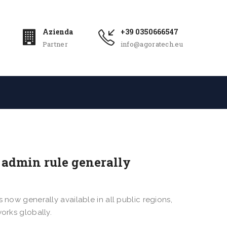
Azienda
+39 0350666547
Partner
info@agoratech.eu
 admin rule generally
 now generally available in all public regions,
orks globally.