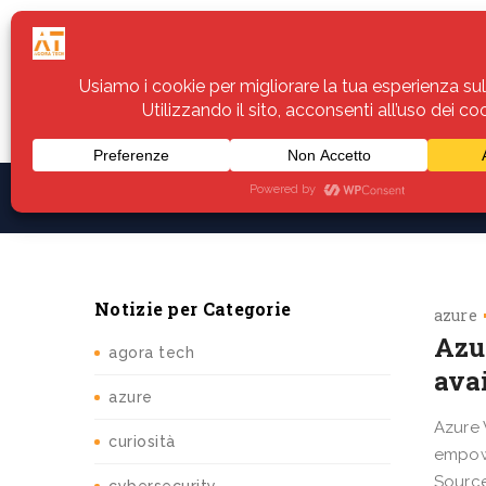
Home
Servizi
Assistenza
Notiz
Notizie per Categorie
azure
Azu
agora tech
avai
azure
Azure 
curiosità
empowe
Source