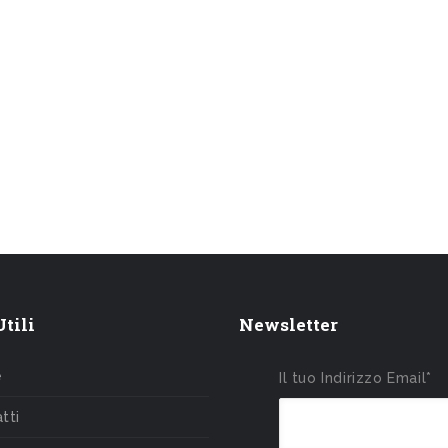
tili
Newsletter
e
Il tuo Indirizzo Email*
tti