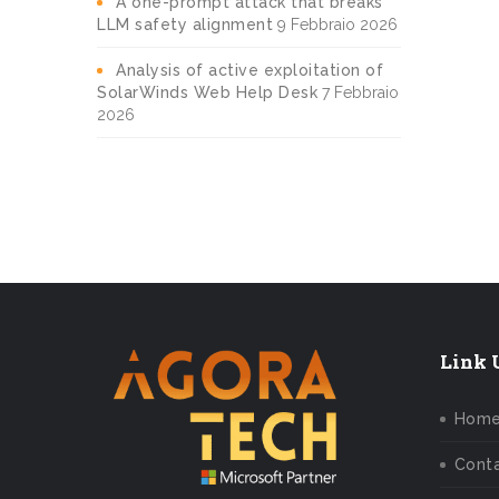
A one-prompt attack that breaks
LLM safety alignment
9 Febbraio 2026
Analysis of active exploitation of
SolarWinds Web Help Desk
7 Febbraio
2026
Link U
Hom
Conta