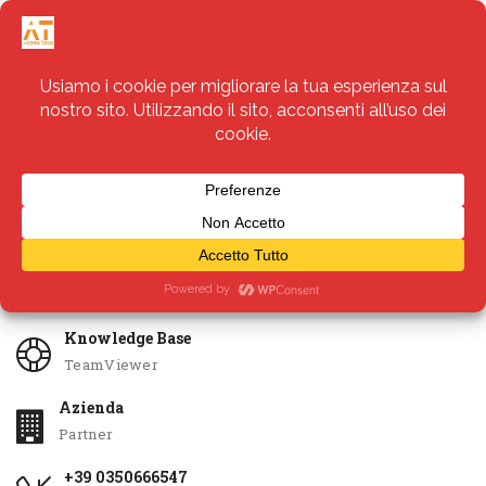
Servizi
Apri Ticket
Knowledge Base
TeamViewer
Azienda
Partner
+39 0350666547