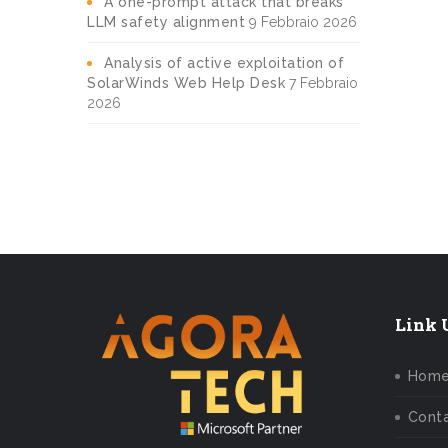
A one-prompt attack that breaks
LLM safety alignment
9 Febbraio 2026
Analysis of active exploitation of
SolarWinds Web Help Desk
7 Febbraio
2026
Link U
Hom
Conta