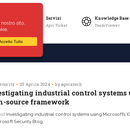
Servizi
Knowledge Base
Apri Ticket
TeamViewer
ie
Azienda
ecurity
25 Aprile 2024
by
agoratech
vestigating industrial control systems
n-source framework
ost
​​Investigating industrial control systems using Microsoft
rosoft Security Blog
.