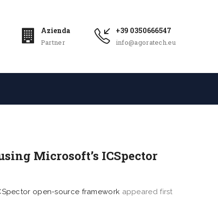
Azienda
+39 0350666547
Partner
info@agoratech.eu
 using Microsoft’s ICSpector
’s ICSpector open-source framework
appeared first