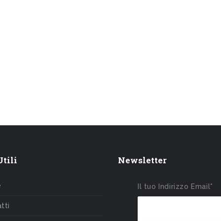
tili
Newsletter
e
Il tuo Indirizzo Email*
tti