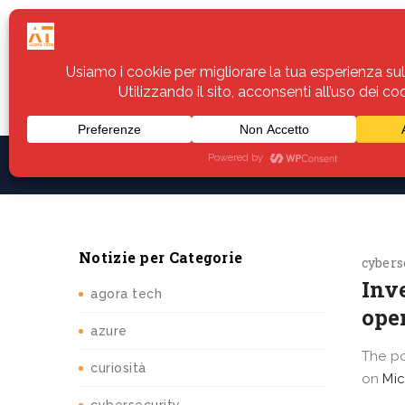
Home
Servizi
Assistenza
Notiz
Notizie per Categorie
cybers
​​In
agora tech
ope
azure
The p
curiosità
on
Mic