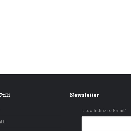
tili
Newsletter
e
Il tuo Indirizzo Email*
tti