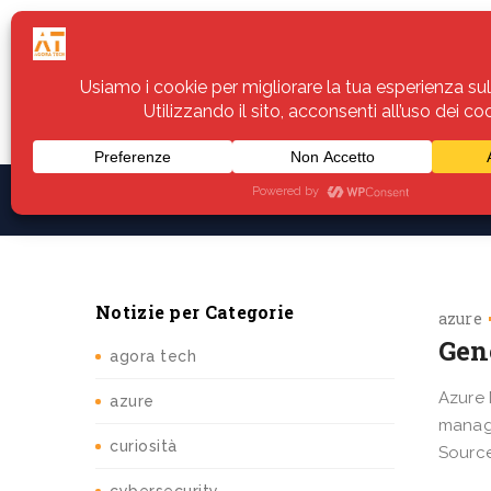
Home
Servizi
Assistenza
Notiz
Notizie per Categorie
azure
Gen
agora tech
Azure 
azure
manage
curiosità
Source