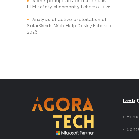
A one-prompt attack that breaks
LLM safety alignment
9 Febbraio 2026
Analysis of active exploitation of
SolarWinds Web Help Desk
7 Febbraio
2026
Link U
Hom
Conta