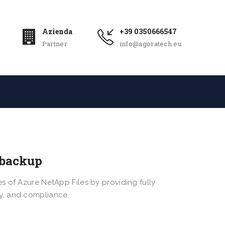
Azienda
+39 0350666547
Partner
info@agoratech.eu
 backup
s of Azure NetApp Files by providing fully
y, and compliance.