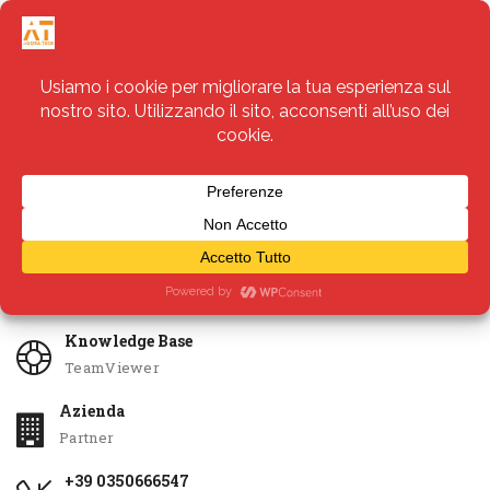
Servizi
Apri Ticket
Knowledge Base
TeamViewer
Azienda
Partner
+39 0350666547